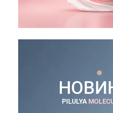
НОВИ
PILULYA
MOLECU