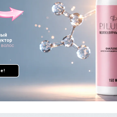
ный
уктор
 волос
е!