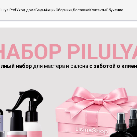
ilulya Prof
Уход дома
Бады
Акции
Сборники
Доставка
Контакты
Обучение
НАБОР PILULY
олный набор
для мастера и салона
с заботой о клие