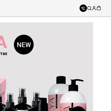
A
NEW
нтах