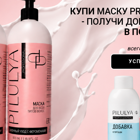
КУПИ
МАСКУ PR
- ПОЛУЧИ Д
В 
всег
УСП