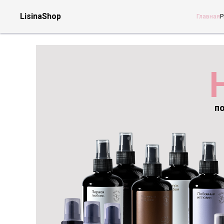
LisinaShop
Главная
P
п