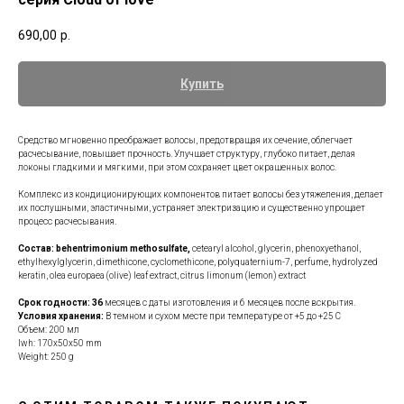
690,00
р.
Купить
Средство мгновенно преображает волосы, предотвращая их сечение, облегчает
расчесывание, повышает прочность. Улучшает структуру, глубоко питает, делая
локоны гладкими и мягкими, при этом сохраняет цвет окрашенных волос.
Комплекс из кондиционирующих компонентов питает волосы без утяжеления, делает
их послушными, эластичными, устраняет электризацию и существенно упрощает
процесс расчесывания.
Состав: behentrimonium methosulfate,
cetearyl alcohol, glycerin, phenoxyethanol,
ethylhexylglycerin, dimethicone, cyclomethicone, polyquaternium-7, perfume, hydrolyzed
keratin, olea europaea (olive) leaf extract, citrus limonum (lemon) extract
Срок годности: 36
месяцев с даты изготовления и 6 месяцев после вскрытия.
Условия хранения:
В темном и сухом месте при температуре от +5 до +25 С
Объем: 200 мл
lwh: 170x50x50 mm
Weight: 250 g