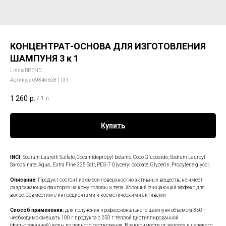
КОНЦЕНТРАТ-ОСНОВА ДЛЯ ИЗГОТОВЛЕНИЯ
ШАМПУНЯ 3 к 1
LisinaBREND
Артикул:
698465681131
1 260
р.
/
1 л
Купить
INCI:
Sodium Laureth Sulfate, Сocamidopropyl betaine, Coco Glucoside, Sodium Lauroyl
Sarcosinate, Aqua, Extra Fine 325 Salt, PEG-7 Glyceryl cocoate, Glycerin, Propylene glycol.
Описание:
Продукт состоит из смеси поверхностно активных веществ, не имеет
раздражающих факторов на кожу головы и тела. Хороший очищающий эффект для
волос. Совместим с ингредиентами и косметическими активами
Способ применения:
для получения профессионального шампуня объемом 350 г
необходимо смешать 100 г продукта с 250 г теплой дистиллированной
(фильтрованной) воды до полного растворения. В зависимости от запроса и целевого