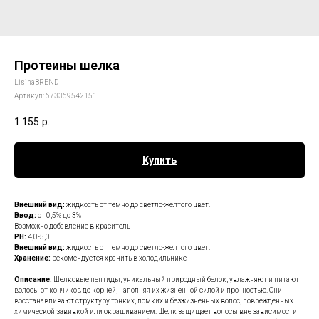
Протеины шелка
LisinaBREND
Артикул:
673369542151
1 155
р.
Купить
Внешний вид:
жидкость от темно до светло-желтого цвет.
Ввод:
от 0,5% до 3%
Возможно добавление в краситель
РH:
4,0-5,0
Внешний вид:
жидкость от темно до светло-желтого цвет.
Хранение:
рекомендуется хранить в холодильнике
Описание:
Шелковые пептиды, уникальный природный белок, увлажняют и питают
волосы от кончиков до корней, наполняя их жизненной силой и прочностью. Они
восстанавливают структуру тонких, ломких и безжизненных волос, повреждённых
химической завивкой или окрашиванием. Шелк защищает волосы вне зависимости