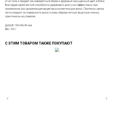
от их типа и придает им невероятный объем и здоровый насыщенный цвет и блеск.
Благодаря своей мягкой способности удерживать влагу они эффективны при
применении как увлажняющие вещества в косметике для волос. Протеины шелка
легко оседают на поверхности волос и кожи, образуя легкую защитную пленку,
практически не утяжеляя.
ДxШxВ: 130x45x45 мм
Вес: 100 г
С ЭТИМ ТОВАРОМ ТАКЖЕ ПОКУПАЮТ