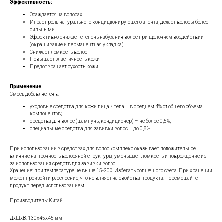
Эффективность:
Осаждается на волосах
Играет роль натурального кондиционирующего агента, делает волосы более
сильными
Эффективно снижает степень набухания волос при щелочном воздействии
(окрашивание и перманентная укладка)
Снижает ломкость волос
Повышает эластичность кожи
Предотвращает сухость кожи
Применение
Смесь добавляется в:
уходовые средства для кожи лица и тела – в среднем 4% от общего объема
компонентов;
средства для волос (шампунь, кондиционер) – не более 0,5%;
специальные средства для завивки волос – до 0,8%.
При использовании в средствах для волос комплекс оказывает положительное
влияние на прочность волосяной структуры, уменьшает ломкость и повреждение из-
за использования средств для завивки волос.
Хранение: при температуре не выше 15-20С. Избегать солнечного света. При хранении
может произойти расслоение, что не влияет на свойства продукта. Перемешайте
продукт перед использованием.
Производитель: Китай
ДxШxВ: 130x45x45 мм