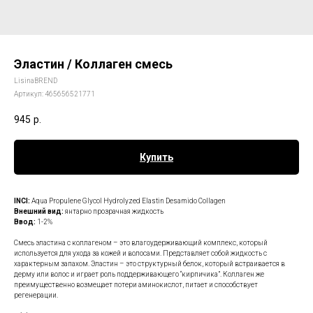
Эластин / Коллаген смесь
LisinaBREND
Артикул:
465656521771
945
р.
Купить
INCI:
Aqua Propulene Glycol Hydrolyzed Elastin Desamido Collagen
Внешний вид:
янтарно прозрачная жидкость
Ввод:
1-2%
Смесь эластина с коллагеном – это влагоудерживающий комплекс, который
используется для ухода за кожей и волосами. Представляет собой жидкость с
характерным запахом. Эластин – это структурный белок, который встраивается в
дерму или волос и играет роль поддерживающего “кирпичика”. Коллаген же
преимущественно возмещает потери аминокислот, питает и способствует
регенерации.