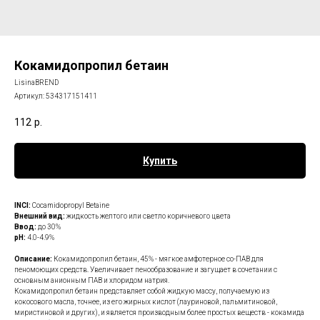
Кокамидопропил бетаин
LisinaBREND
Артикул:
534317151411
112
р.
Купить
INCI:
Cocamidopropyl Betaine
Внешний вид:
жидкость желтого или светло коричневого цвета
Ввод:
до 30%
рН:
4.0-4.9%
Описание:
Кокамидопропил бетаин, 45% - мягкое амфотерное со-ПАВ для
пеномоющих средств. Увеличивает пенообразование и загущает в сочетании с
основным анионным ПАВ и хлоридом натрия.
Кокамидопропил бетаин представляет собой жидкую массу, получаемую из
кокосового масла, точнее, из его жирных кислот (лауриновой, пальмитиновой,
миристиновой и других), и является производным более простых веществ - кокамида