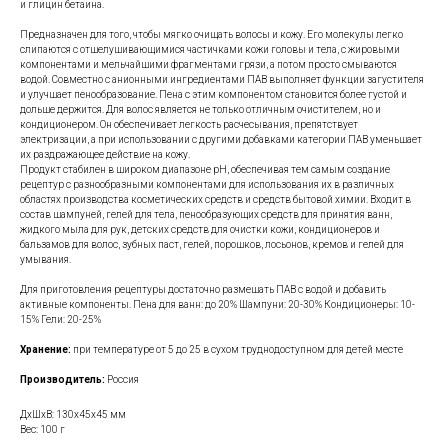
и глицин бетаина.
Предназначен для того, чтобы мягко очищать волосы и кожу. Его молекулы легко
слипаются с отшелушивающимися частичками кожи головы и тела, с жировыми
компонентами и мельчайшими фрагментами грязи, а потом просто смываются
водой. Совместно с анионными ингредиентами ПАВ выполняет функции загустителя
и улучшает пенообразование. Пена с этим компонентом становится более густой и
дольше держится. Для волос является не только отличным очистителем, но и
кондиционером. Он обеспечивает легкость расчесывания, препятствует
электризации, а при использовании с другими добавками категории ПАВ уменьшает
их раздражающее действие на кожу.
Продукт стабилен в широком диапазоне pH, обеспечивая тем самым создание
рецептур с разнообразными компонентами для использования их в различных
областях производства косметических средств и средств бытовой химии. Входит в
состав шампуней, гелей для тела, пенообразующих средств для принятия ванн,
жидкого мыла для рук, детских средств для очистки кожи, кондиционеров и
бальзамов для волос, зубных паст, гелей, порошков, лосьонов, кремов и гелей для
умывания.
Для приготовления рецептуры достаточно размешать ПАВ с водой и добавить
активные компоненты. Пена для ванн: до 20% Шампуни: 20-30% Кондиционеры: 10-
15% Гели: 20-25%
Хранение:
при температуре от 5 до 25 в сухом труднодоступном для детей месте
Производитель:
Россия
ДxШxВ: 130x45x45 мм
Вес: 100 г