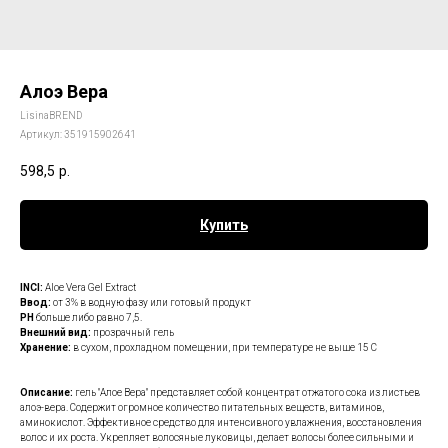
Алоэ Вера
LisinaBREND
Артикул:
351915902641
598,5
р.
Купить
INCI:
Aloe Vera Gel Extract
Ввод:
от 3% в водную фазу или готовый продукт
PH
больше либо равно 7,5.
Внешний вид:
прозрачный гель
Хранение:
в сухом, прохладном помещении, при температуре не выше 15 С
Описание:
гель "Алое Вера" представляет собой концентрат отжатого сока из листьев
алоэ-вера. Содержит огромное количество питательных веществ, витаминов,
аминокислот. Эффективное средство для интенсивного увлажнения, восстановления
волос и их роста. Укрепляет волосяные луковицы, делает волосы более сильными и