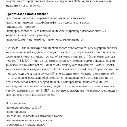
разработан как средство восполнения содержания 18-МEA для восстановления
здоровья и красоты волос.
В результате работы актива :
- восстанавливается и сохраняется липидная оболочка волос
- восстанавливается гидрофобный фактор и целостность волос
- защищается кортекс
- поддерживается защита волос от химических процедур, неблагоприятных
воздействий окружающей среды
- волосы более гладкие и блестящие, легко расчесываются.
Кутикула – внешний (барьерный) слой волоса отвечает за защиту внутренней части
волоса, за внешний вид, блеск и гладкость волос. Кутикула имеет липидный слой,
состоящий из жирных кислот, основной из которых является 18-метилэйкозановая
кислота (18-MEA). Липиды являются основными компонентами, определяющими
физические свойства волос. Они играют ключевую роль в защите и устойчивости
волос к внешним воздействиям. 18-MEA составляет около 40% от общего количества
липидов, содержащихся в волосах. Она легко удаляется под действием шампуней,
выпрямляющих процедур, обесцвечивания, окрашивания и других агрессивных
процессов, делая волосы гидрофильными, с поврежденными участками, что
напрямую влияет на внешний вид, гладкость, расчёсываемость и ломкость волос.
Чем больше вымывание 18-MEA, тем больше повреждение кутикулы, что приводит к
оголению кортекса и разрыву волоса.
Использование :
- шампуни и средства 2 в 1
- кондиционеры
- интенсивные восстанавливающие маски
- несмываемые средства для волос
- средства для укладки волос