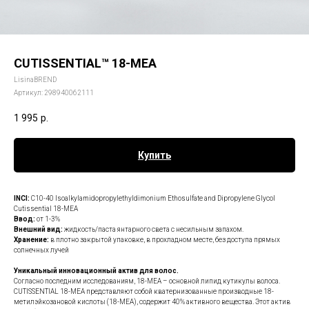
CUTISSENTIAL™ 18-MEA
LisinaBREND
Артикул:
298940062111
1 995
р.
Купить
INCI:
C10-40 Isoalkylamidopropylethyldimonium Ethosulfate and Dipropylene Glycol
Cutissential 18-MEA
Ввод:
от 1-3%
Внешний вид:
жидкость/паста янтарного света с несильным запахом.
Хранение:
в плотно закрытой упаковке, в прохладном месте, без доступа прямых
солнечных лучей
Уникальный инновационный актив для волос.
Согласно последним исследованиям, 18-MEA – основной липид кутикулы волоса.
CUTISSENTIAL 18-MEA представляют собой кватернизованные производные 18-
метилэйкозановой кислоты (18-MEA), содержит 40% активного вещества. Этот актив