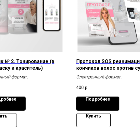
к № 2. Тонирование (в
Протокол SOS реанимаци
аску и краситель)
кончиков волос против с
и сечения
нный формат.
Электронный формат.
400
р.
робнее
Подробнее
ить
Купить