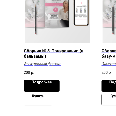
Сборник № 3. Тонирование (в
Сборни
бальзамы)
базу-м
Электронный формат.
Электро
200
р.
200
р.
Подробнее
Под
Купить
Куп