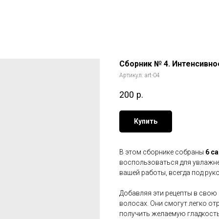
Сборник № 4. Интенсивн
Артикул:
art-04
200
р.
Купить
В этом сборнике собраны
6 с
воспользоваться для увлажне
вашей работы, всегда под руко
Добавляя эти рецепты в свою 
волосах. Они смогут легко от
получить желаемую гладкость 