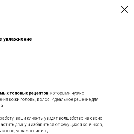
ое увлажнение
амых топовых рецептов
, которыми нужно
ния кожи головы, волос. Идеальное решение для
й.
работу, ваши клиенты увидят волшебство на своих
растить длину и избавиться от секущихся кончиков,
волос, увлажнение и т.д.