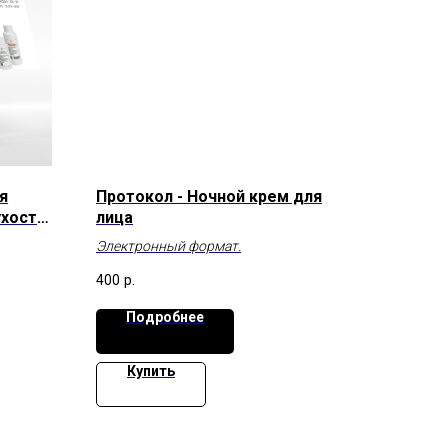
я
Протокол - Ночной крем для
ухости
лица
Электронный формат.
400
р.
Подробнее
Купить