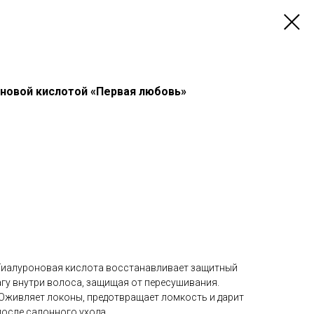
оновой кислотой «Первая любовь»
Гиалуроновая кислота восстанавливает защитный
агу внутри волоса, защищая от пересушивания.
Оживляет локоны, предотвращает ломкость и дарит
после салонного ухода.