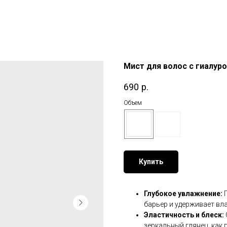
Мист для волос с гиалур
690
р.
Объем
Купить
Глубокое увлажнение:
барьер и удерживает вл
Эластичность и блеск:
зеркальный глянец, как 