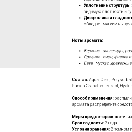
Уплотнение структуры:
видимую плотность и гу
Дисциплина и гладкост
обладает мягким выпр
Ноты аромата:
Верхние - альдегиды, роз
Средние - пион, фиалка 
База - мускус, древесные
Состав:
Aqua, Oleic, Polysorbat
Punica Granatum extract, Hyalur
Способ применения:
распылит
аромата распределите средст
Меры предосторожности:
из
Срок годности:
2 года
Условия хранения:
В темном и