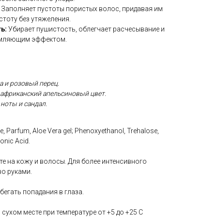
Заполняет пустоты пористых волос, придавая им
стоту без утяжеления.
ь:
Убирает пушистость, облегчает расчесывание и
ямляющим эффектом.
а и розовый перец.
и африканский апельсиновый цвет.
 ноты и сандал.
e, Parfum, Aloe Vera gel; Phenoxyethanol, Trehalose,
onic Acid.
е на кожу и волосы. Для более интенсивного
во руками.
бегать попадания в глаза.
 сухом месте при температуре от +5 до +25 С